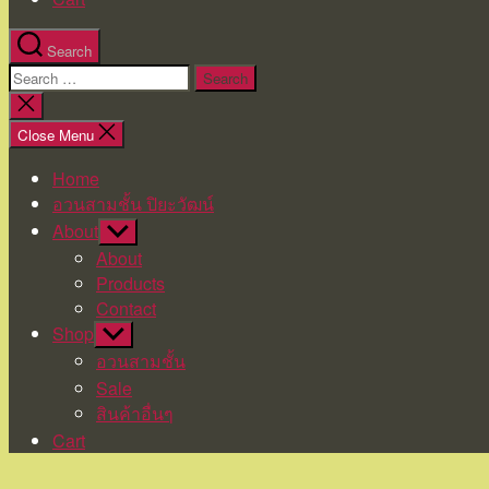
Search
Search
for:
Close
search
Close Menu
Home
อวนสามชั้น ปิยะวัฒน์
About
Show
sub
About
menu
Products
Contact
Shop
Show
sub
อวนสามชั้น
menu
Sale
สินค้าอื่นๆ
Cart