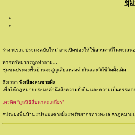
ชุม
ร่าง พ.ร.ก. ประมงฉบับใหม่ อาจเปิดช่องให้ใช้อวนตาถี่ในทะเลนอ
หากทรัพยากรถูกทำลาย…
ชุมชนประมงพื้นบ้านจะสูญเสียแหล่งทำกินและวิถีชีวิตดั้งเดิม
ถึงเวลา
ฟังเสียงคนชายฝั่ง
เพื่อให้กฎหมายประมงคำนึงถึงความยั่งยืน และความเป็นธรรมต
เครดิต “มูลนิธิสืบนาคะเสถียร”
#ประมงพื้นบ้าน #ประมงชายฝั่ง #ทรัพยากรทางทะเล #กฎหมายป