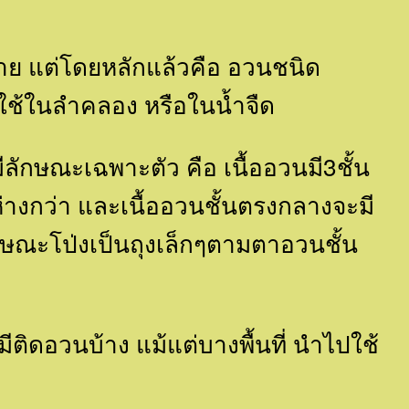
หลาย แต่โดยหลักแล้วคือ อวนชนิด
ไปใช้ในลำคลอง หรือในน้ำจืด
ลักษณะเฉพาะตัว คือ เนื้ออวนมี3ชั้น
่างกว่า และเนื้ออวนชั้นตรงกลางจะมี
กษณะโป่งเป็นถุงเล็กๆตามตาอวนชั้น
็มีติดอวนบ้าง แม้แต่บางพื้นที่ นำไปใช้