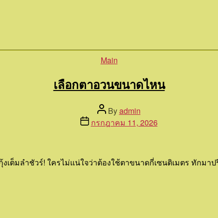
Categories
Main
เลือกตาอวนขนาดไหน
Post
By
admin
author
Post
กรกฎาคม 11, 2026
date
กุ้งเต็มลำชัวร์! ใครไม่แน่ใจว่าต้องใช้ตาขนาดกี่เซนติเมตร ทักม