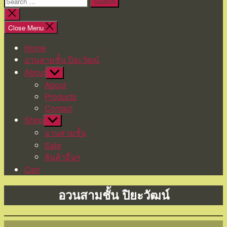
Search
for:
Close
search
Close Menu
Home
อวนสามชั้น ปิยะวัฒน์
About
Show
sub
About
menu
Products
Contact
Shop
Show
sub
อวนสามชั้น
menu
Sale
สินค้าอื่นๆ
Cart
Categories
อวนสามชั้น ปิยะวัฒน์