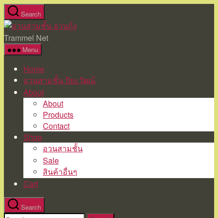
Skip
Search
to
อวน
the
สาม
Trammel Net
content
ชั้น
Menu
อวน
Home
กุ้ง
อวนสามชั้น ปิยะวัฒน์
About
About
Products
Contact
Shop
อวนสามชั้น
Sale
สินค้าอื่นๆ
Cart
Search