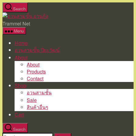
Skip
Search
to
อวน
the
สาม
Trammel Net
content
ชั้น
Menu
อวน
Home
กุ้ง
อวนสามชั้น ปิยะวัฒน์
About
About
Products
Contact
Shop
อวนสามชั้น
Sale
สินค้าอื่นๆ
Cart
Search