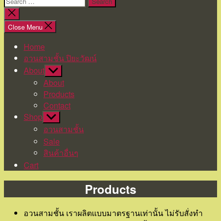
Search
for:
Close
search
Close Menu
Home
อวนสามชั้น ปิยะวัฒน์
About
Show
sub
About
menu
Products
Contact
Shop
Show
sub
อวนสามชั้น
menu
Sale
สินค้าอื่นๆ
Cart
Categories
Products
อวนสามชั้น เราผลิตแบบมาตรฐานเท่านั้น ไม่รับสั่งทำ