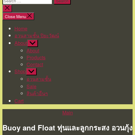
Search
for:
Close
search
Close Menu
Home
อวนสามชั้น ปิยะวัฒน์
About
Show
sub
About
menu
Products
Contact
Shop
Show
sub
อวนสามชั้น
menu
Sale
สินค้าอื่นๆ
Cart
Categories
Main
Buoy and Float ทุ่นและลูกกระสง อวนกุ้ง