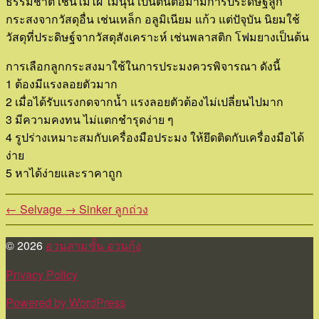
ธรรมชาติ เช่นไม้ไผ่ ใม้นุ่น เป็นต้นต่อมามีการประดิษฐ์ลูก
กระสงจากวัสดุอื่น เช่นเหล็ก อลูมิเนียม แก้ว แต่ปัจุบัน นิยมใช้
วัสดุที่ประดิษฐ์จากวัสดุสังเคราะห์ เช่นพลาสติก โฟมยางเป็นต้น
การเลือกลูกกระสงมาใช้ในการประมงควรพิจารณา ดังนี้
1 ต้องมีแรงลอยตัวมาก
2 เมื่อได้รับแรงกดจากน้ำ แรงลอยตัวต้องไม่เปลี่ยนไปมาก
3 มีความคงทน ไม่แตกชำรุดง่าย ๆ
4 รูปร่างเหมาะสมกับเครื่องมือประมง ให้ยึดติดกับเครื่องมือได้
ง่าย
5 หาได้ง่ายและราคาถูก
←
Selvage
→
Sinker ลูกถ่วง
© 2026
อวนสามชั้น อวนกุ้ง
Privacy Policy
Powered by WordPress