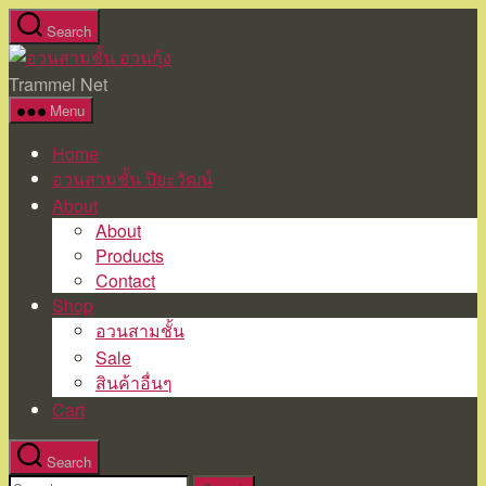
Skip
Search
to
อวน
the
สาม
Trammel Net
content
ชั้น
Menu
อวน
Home
กุ้ง
อวนสามชั้น ปิยะวัฒน์
About
About
Products
Contact
Shop
อวนสามชั้น
Sale
สินค้าอื่นๆ
Cart
Search