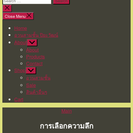
Search
for:
Close
search
Close Menu
Home
อวนสามชั้น ปิยะวัฒน์
About
Show
sub
About
menu
Products
Contact
Shop
Show
sub
อวนสามชั้น
menu
Sale
สินค้าอื่นๆ
Cart
Categories
Main
การเลือกความลึก