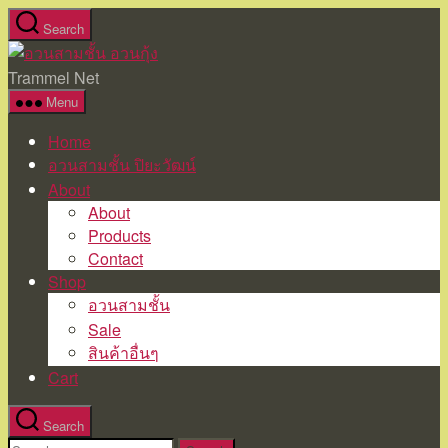
Skip
Search
to
อวน
the
สาม
Trammel Net
content
ชั้น
Menu
อวน
Home
กุ้ง
อวนสามชั้น ปิยะวัฒน์
About
About
Products
Contact
Shop
อวนสามชั้น
Sale
สินค้าอื่นๆ
Cart
Search